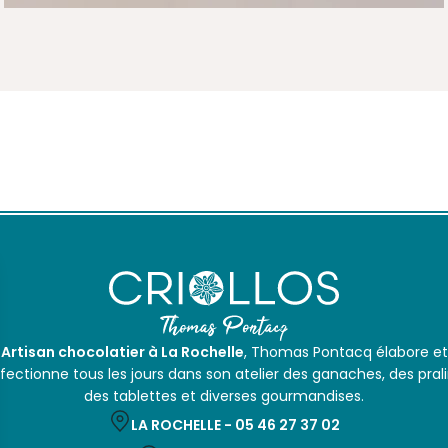
Artisan chocolatier à La Rochelle
, Thomas Pontacq élabore et
fectionne tous les jours dans son atelier des ganaches, des prali
des tablettes et diverses gourmandises.
LA ROCHELLE -
05 46 27 37 02