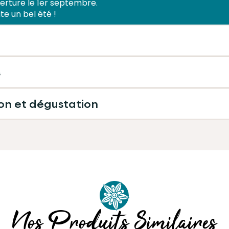
erture le 1er septembre.
te un bel été !
olat, disponibles en noir Equateur 66% ou lait Pérou 42%,
s
ts maison avec gourmandise !
on et dégustation
teneur 69% min. de cacao (fèves de cacao, sucre, beurre
meroun
ne de SOJA).
à conserver dans un endroit frais et sec, à une tempéra
 les chocolats révèlent toute leur subtilité à
températur
IT teneur 42% min. de cacao (fèves de cacao, sucre, LAIT 
 lécithine de SOJA).
Nos Produits Similaires