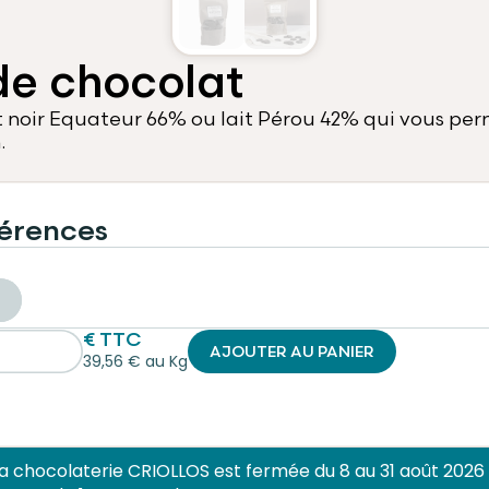
 de chocolat
t noir Equateur 66% ou lait Pérou 42% qui vous pe
.
érences
€ TTC
AJOUTER AU PANIER
39,56 € au Kg
 la chocolaterie CRIOLLOS est fermée du 8 au 31 août 2026