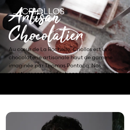
Artisan
Chocolatier
Découvrir
Au cœur de La Rochelle, Criollos est une
Nos chocolats
chocolaterie artisanale haut de gamme
Histoire
imaginée par Thomas Pontacq. Nos
créations sont confectionnées avec passion
Offres PROS
dans notre atelier d'Aytré.
Blog & actus
Créer un compte
Espace client
Contact