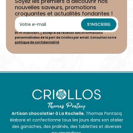
Soyez les premiers à découvrir nos
nouvelles saveurs, promotions
croquantes et actualités fondantes !
S'INSCRIRE
En m’inscrivant, j'accepte de recevoir des informations
personnalisées de la part de Criollos par email. Consultez notre
politique de confidentialité
.
Artisan chocolatier à La Rochelle
, Thomas Pontacq
élabore et confectionne tous les jours dans son atelier
des ganaches, des pralinés, des tablettes et diverses