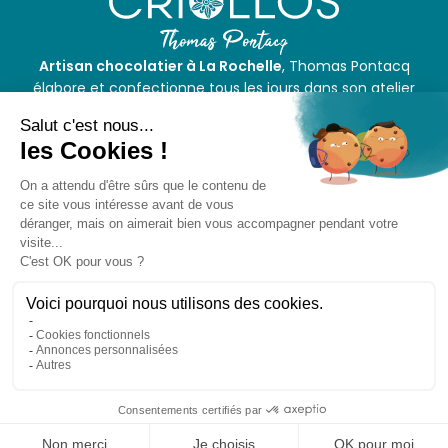
Artisan chocolatier à La Rochelle
, Thomas Pontacq
élabore et confectionne tous les jours dans son atelier
des ganaches, des pralinés, des tablettes et diverses
gourmandises.
LA ROCHELLE -
05 46 27 37 02
Aytré -
05 16 19 80 43
NOUS CONTACTER
Suivez-nous !
CGU
CGV
Mentions légales
Confidentialité
Copyright © 2026,
Criollos
- Réalisé par
Studio MOTIO
&
WEB2DO