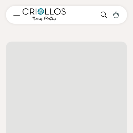
Découvrir
Nos chocolats
Histoire
Offres PROS
Blog & actus
Créer un compte
Espace client
Contact