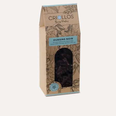
e de cacao, émulsifiant : lécithine de SOJA), 33% chocola
 de cacao, sucre, LAIT en poudre, beurre de cacao, émulsif