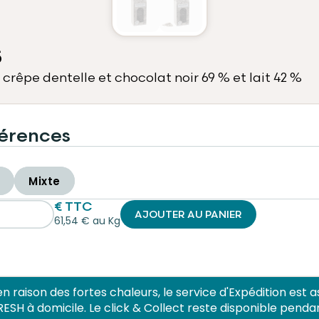
s
rêpe dentelle et chocolat noir 69 % et lait 42 %
érences
Mixte
€ TTC
AJOUTER AU PANIER
61,54 € au Kg
en raison des fortes chaleurs, le service d'Expédition est
H à domicile. Le click & Collect reste disponible penda