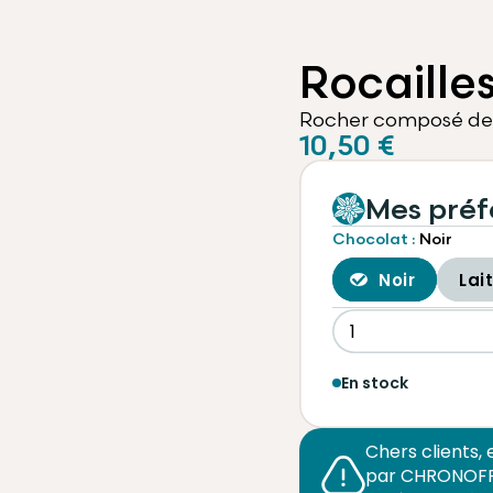
Rocaille
Rocher composé de c
10,50 €
Mes préf
Chocolat :
Noir
Noir
Lait
En stock
Chers clients, 
par CHRONOFRES