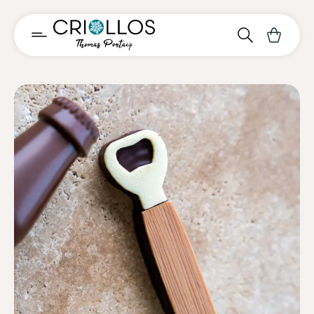
Découvrir
Nos chocolats
Histoire
Offres PROS
Blog & actus
Créer un compte
Espace client
Contact