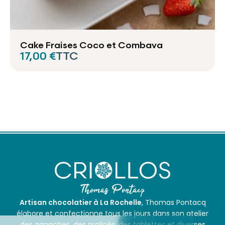
Cake Fraises Coco et Combava
17,00 €
TTC
Artisan chocolatier à La Rochelle
, Thomas Pontacq
élabore et confectionne tous les jours dans son atelier
des ganaches, des pralinés, des tablettes et diverses